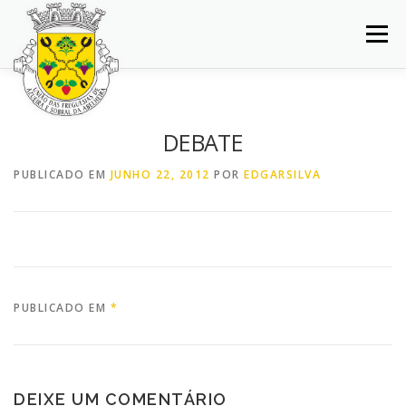
Saltar
para
Menu
conteúdo
INÍCIO
JUNTA DE FREGUESIA
DOCUMENTOS
DEBATE
BALCÃO VIRTUAL
NOTÍCIAS
MAPA
PUBLICADO EM
JUNHO 22, 2012
POR
EDGARSILVA
CONCURSOS
CONTACTOS
PUBLICADO EM
*
DEIXE UM COMENTÁRIO