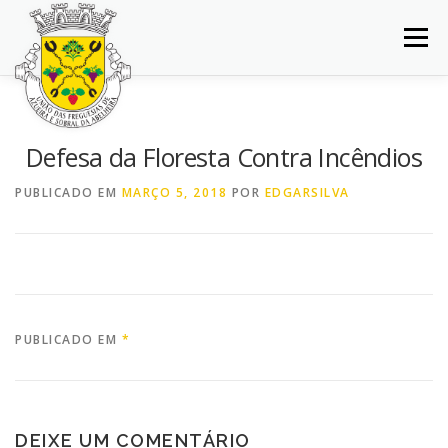
Saltar
para
Menu
conteúdo
INÍCIO
JUNTA DE FREGUESIA
DOCUMENTOS
Defesa da Floresta Contra Incêndios
BALCÃO VIRTUAL
NOTÍCIAS
MAPA
PUBLICADO EM
MARÇO 5, 2018
POR
EDGARSILVA
CONCURSOS
CONTACTOS
PUBLICADO EM
*
DEIXE UM COMENTÁRIO