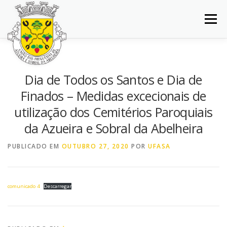
Saltar
para
Menu
conteúdo
INÍCIO
JUNTA DE FREGUESIA
DOCUMENTOS
Dia de Todos os Santos e Dia de
Finados – Medidas excecionais de
BALCÃO VIRTUAL
NOTÍCIAS
MAPA
utilização dos Cemitérios Paroquiais
da Azueira e Sobral da Abelheira
CONCURSOS
CONTACTOS
PUBLICADO EM
OUTUBRO 27, 2020
POR
UFASA
comunicado 4
Descarregar