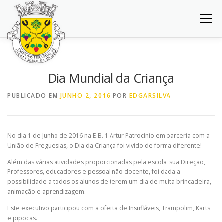
Saltar
para
Menu
conteúdo
INÍCIO
JUNTA DE FREGUESIA
DOCUMENTOS
Dia Mundial da Criança
BALCÃO VIRTUAL
NOTÍCIAS
MAPA
PUBLICADO EM
JUNHO 2, 2016
POR
EDGARSILVA
CONCURSOS
CONTACTOS
No dia 1 de Junho de 2016 na E.B. 1 Artur Patrocínio em parceria com a
União de Freguesias, o Dia da Criança foi vivido de forma diferente!
Além das várias atividades proporcionadas pela escola, sua Direção,
Professores, educadores e pessoal não docente, foi dada a
possibilidade a todos os alunos de terem um dia de muita brincadeira,
animação e aprendizagem.
Este executivo participou com a oferta de Insufláveis, Trampolim, Karts
e pipocas.