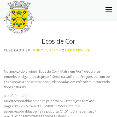
Saltar
para
Menu
conteúdo
INÍCIO
JUNTA DE FREGUESIA
DOCUMENTOS
Ecos de Cor
BALCÃO VIRTUAL
NOTÍCIAS
MAPA
PUBLICADO EM
JUNHO 1, 2017
POR
EDGARSILVA
CONCURSOS
CONTACTOS
No âmbito do projeto “Ecos de Cor – Mafra em Flor”; decidiu-se
embelezar alguns locais junto à Sede da União de Freguesias, com pe
ças alusivas à nossa localidade, elaboradas em esferovite e contendo
flores naturais.
a href=”http://uf-
azueiraesobraldaabelheira.pt/portal/v1.0/mod_imagem.asp?
pag=71017286576976333899001312566”>http://uf-
azueiraesobraldaabelheira.pt/portal/v1.0/mod_imagem.asp?
pag=71017286576976333899001312566/a>