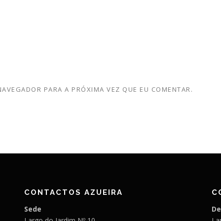
 NAVEGADOR PARA A PRÓXIMA VEZ QUE EU COMENTAR.
CONTACTOS AZUEIRA
C
Sede
De
Largo do Jardim Nº 10
Lar