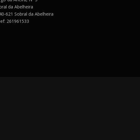
bral da Abelheira
40-621 Sobral da Abelheira
lef: 261961533