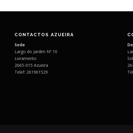
CONTACTOS AZUEIRA
C
Sede
De
Largo do Jardim Nº 10
Lar
Livramento
So
2665-015 Azueira
26
Telef: 261961529
Te