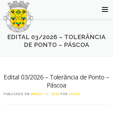
Saltar
para
Menu
conteúdo
INÍCIO
JUNTA DE FREGUESIA
DOCUMENTOS
EDITAL 03/2026 – TOLERÂNCIA
DE PONTO – PÁSCOA
BALCÃO VIRTUAL
NOTÍCIAS
MAPA
CONCURSOS
CONTACTOS
Edital 03/2026 – Tolerância de Ponto –
Páscoa
PUBLICADO EM
MARÇO 17, 2026
POR
UFASA