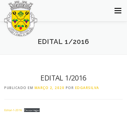
Saltar
para
Menu
conteúdo
INÍCIO
JUNTA DE FREGUESIA
DOCUMENTOS
EDITAL 1/2016
BALCÃO VIRTUAL
NOTÍCIAS
MAPA
CONCURSOS
CONTACTOS
EDITAL 1/2016
PUBLICADO EM
MARÇO 2, 2020
POR
EDGARSILVA
Edital-1-2016
Descarregar