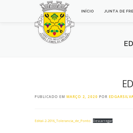
Saltar
para
INÍCIO
JUNTA DE FR
conteúdo
ED
ED
PUBLICADO EM
MARÇO 2, 2020
POR
EDGARSILV
Edital-2-2016_Tolerancia_de_Ponto
Descarregar