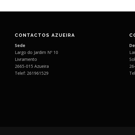
CONTACTOS AZUEIRA
C
Sede
De
Largo do Jardim Nº 10
Lar
Livramento
So
2665-015 Azueira
26
Telef: 261961529
Te