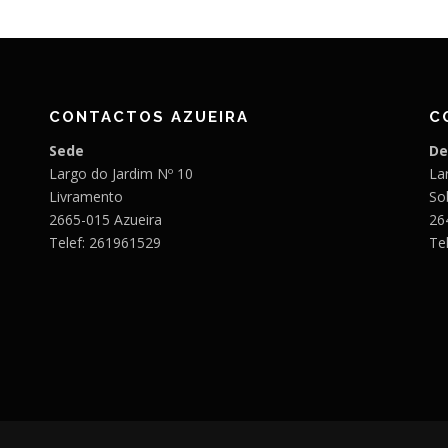
CONTACTOS AZUEIRA
C
Sede
De
Largo do Jardim Nº 10
Lar
Livramento
So
2665-015 Azueira
26
Telef: 261961529
Te