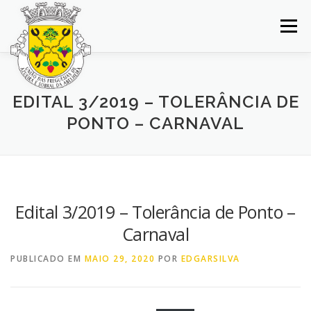
Saltar
para
Menu
conteúdo
INÍCIO
JUNTA DE FREGUESIA
DOCUMENTOS
EDITAL 3/2019 – TOLERÂNCIA DE
PONTO – CARNAVAL
BALCÃO VIRTUAL
NOTÍCIAS
MAPA
CONCURSOS
CONTACTOS
Edital 3/2019 – Tolerância de Ponto –
Carnaval
PUBLICADO EM
MAIO 29, 2020
POR
EDGARSILVA