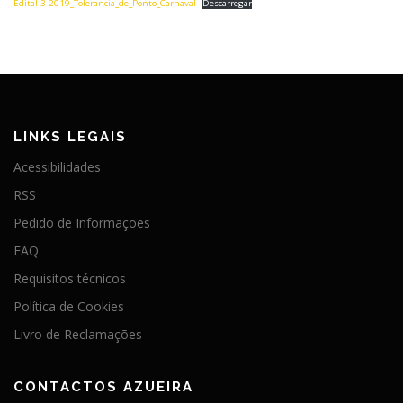
Edital-3-2019_Tolerancia_de_Ponto_Carnaval
Descarregar
LINKS LEGAIS
Acessibilidades
RSS
Pedido de Informações
FAQ
Requisitos técnicos
Política de Cookies
Livro de Reclamações
CONTACTOS AZUEIRA