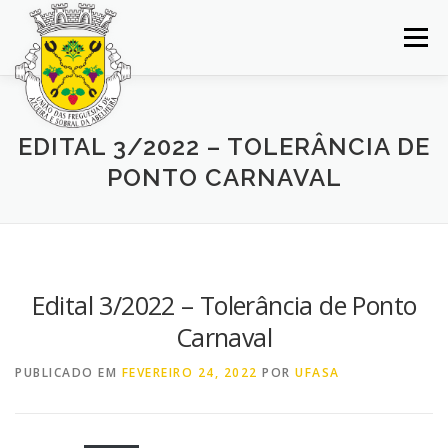
Saltar
para
Menu
conteúdo
INÍCIO
JUNTA DE FREGUESIA
DOCUMENTOS
EDITAL 3/2022 – TOLERÂNCIA DE
PONTO CARNAVAL
BALCÃO VIRTUAL
NOTÍCIAS
MAPA
CONCURSOS
CONTACTOS
Edital 3/2022 – Tolerância de Ponto
Carnaval
PUBLICADO EM
FEVEREIRO 24, 2022
POR
UFASA