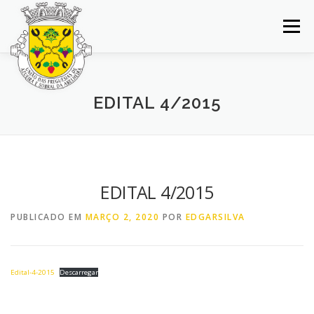
Saltar
para
Menu
conteúdo
INÍCIO
JUNTA DE FREGUESIA
DOCUMENTOS
EDITAL 4/2015
BALCÃO VIRTUAL
NOTÍCIAS
MAPA
CONCURSOS
CONTACTOS
EDITAL 4/2015
PUBLICADO EM
MARÇO 2, 2020
POR
EDGARSILVA
Edital-4-2015
Descarregar