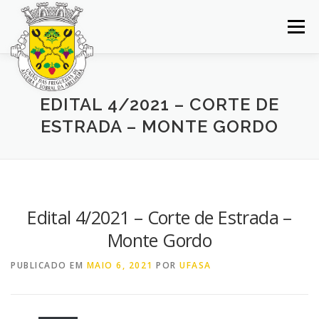
Saltar
para
Menu
conteúdo
INÍCIO
JUNTA DE FREGUESIA
DOCUMENTOS
EDITAL 4/2021 – CORTE DE
ESTRADA – MONTE GORDO
BALCÃO VIRTUAL
NOTÍCIAS
MAPA
CONCURSOS
CONTACTOS
Edital 4/2021 – Corte de Estrada –
Monte Gordo
PUBLICADO EM
MAIO 6, 2021
POR
UFASA