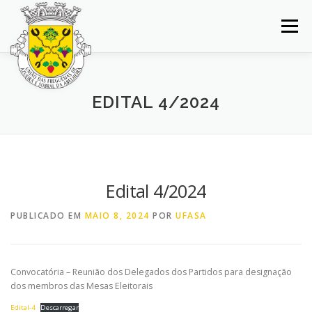
Saltar
para
Menu
conteúdo
INÍCIO
JUNTA DE FREGUESIA
DOCUMENTOS
EDITAL 4/2024
BALCÃO VIRTUAL
NOTÍCIAS
MAPA
CONCURSOS
CONTACTOS
Edital 4/2024
PUBLICADO EM
MAIO 8, 2024
POR
UFASA
Convocatória – Reunião dos Delegados dos Partidos para designação
dos membros das Mesas Eleitorais
Edital-4
Descarregar