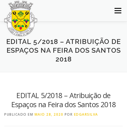
Saltar
para
Menu
conteúdo
INÍCIO
JUNTA DE FREGUESIA
DOCUMENTOS
EDITAL 5/2018 – ATRIBUIÇÃO DE
ESPAÇOS NA FEIRA DOS SANTOS
BALCÃO VIRTUAL
NOTÍCIAS
MAPA
2018
CONCURSOS
CONTACTOS
EDITAL 5/2018 – Atribuição de
Espaços na Feira dos Santos 2018
PUBLICADO EM
MAIO 28, 2020
POR
EDGARSILVA