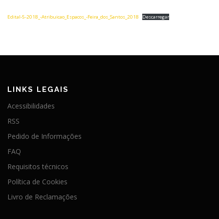
Edital-5-2018_-Atribuicao_Espacos_-Feira_dos_Santos_2018
Descarregar
LINKS LEGAIS
Acessibilidades
RSS
Pedido de Informações
FAQ
Requisitos técnicos
Política de Cookies
Livro de Reclamações