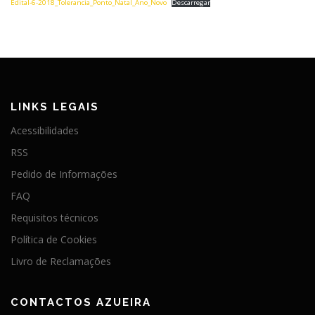
Edital-6-2018_Tolerancia_Ponto_Natal_Ano_Novo
Descarregar
LINKS LEGAIS
Acessibilidades
RSS
Pedido de Informações
FAQ
Requisitos técnicos
Política de Cookies
Livro de Reclamações
CONTACTOS AZUEIRA