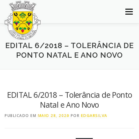
Saltar
para
Menu
conteúdo
INÍCIO
JUNTA DE FREGUESIA
DOCUMENTOS
EDITAL 6/2018 – TOLERÂNCIA DE
PONTO NATAL E ANO NOVO
BALCÃO VIRTUAL
NOTÍCIAS
MAPA
CONCURSOS
CONTACTOS
EDITAL 6/2018 – Tolerância de Ponto
Natal e Ano Novo
PUBLICADO EM
MAIO 28, 2020
POR
EDGARSILVA