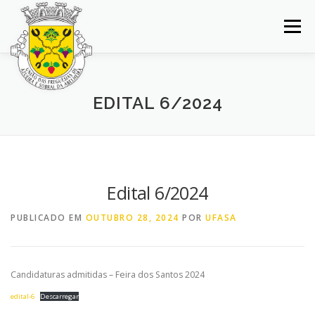
Saltar
para
Menu
conteúdo
INÍCIO
JUNTA DE FREGUESIA
DOCUMENTOS
EDITAL 6/2024
BALCÃO VIRTUAL
NOTÍCIAS
MAPA
CONCURSOS
CONTACTOS
Edital 6/2024
PUBLICADO EM
OUTUBRO 28, 2024
POR
UFASA
Candidaturas admitidas – Feira dos Santos 2024
edital-6
Descarregar