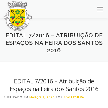
Saltar
para
Menu
conteúdo
INÍCIO
JUNTA DE FREGUESIA
DOCUMENTOS
EDITAL 7/2016 – ATRIBUIÇÃO DE
ESPAÇOS NA FEIRA DOS SANTOS
BALCÃO VIRTUAL
NOTÍCIAS
MAPA
2016
CONCURSOS
CONTACTOS
EDITAL 7/2016 – Atribuição de
Espaços na Feira dos Santos 2016
PUBLICADO EM
MARÇO 2, 2020
POR
EDGARSILVA