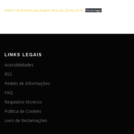
Edital-7-2016_Atribuicao_Espacos_Feira_dos_Santos_2016
Descarregar
LINKS LEGAIS
Acessibilidades
RSS
Pedido de Informações
FAQ
Requisitos técnicos
Política de Cookies
Livro de Reclamações