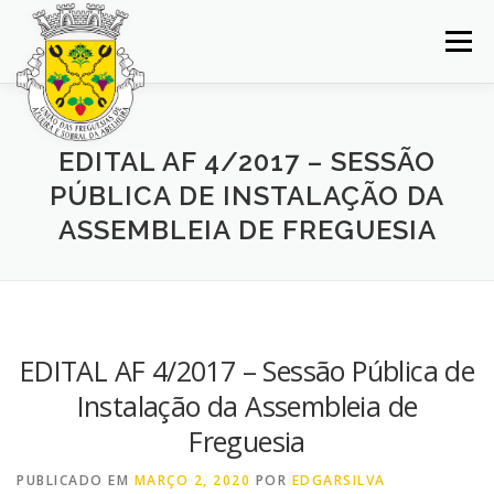
Saltar
para
Menu
conteúdo
INÍCIO
JUNTA DE FREGUESIA
DOCUMENTOS
EDITAL AF 4/2017 – SESSÃO
PÚBLICA DE INSTALAÇÃO DA
BALCÃO VIRTUAL
NOTÍCIAS
MAPA
ASSEMBLEIA DE FREGUESIA
CONCURSOS
CONTACTOS
EDITAL AF 4/2017 – Sessão Pública de
Instalação da Assembleia de
Freguesia
PUBLICADO EM
MARÇO 2, 2020
POR
EDGARSILVA