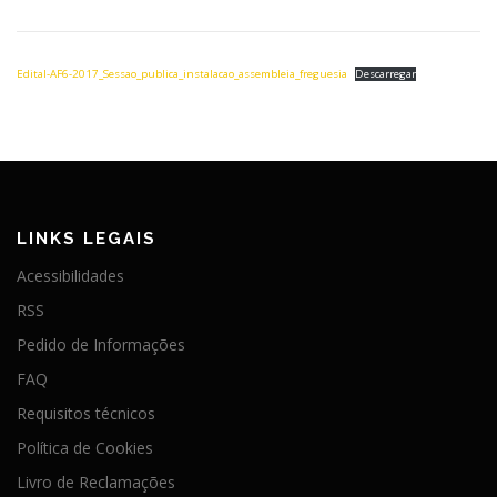
Edital-AF6-2017_Sessao_publica_instalacao_assembleia_freguesia
Descarregar
LINKS LEGAIS
Acessibilidades
RSS
Pedido de Informações
FAQ
Requisitos técnicos
Política de Cookies
Livro de Reclamações