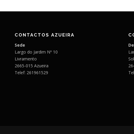
CONTACTOS AZUEIRA
C
Sede
De
Largo do Jardim Nº 10
Lar
Livramento
So
2665-015 Azueira
26
Telef: 261961529
Te