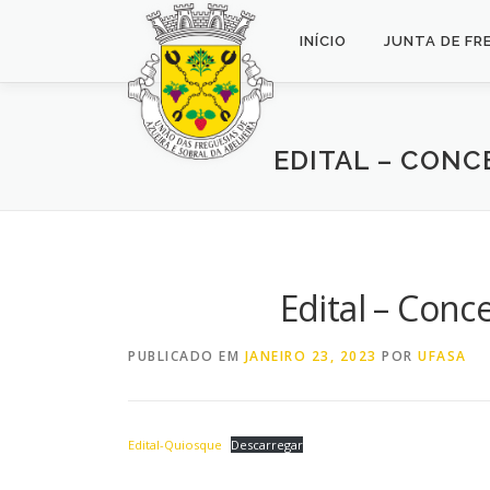
Saltar
para
INÍCIO
JUNTA DE FR
conteúdo
EDITAL – CON
Edital – Con
PUBLICADO EM
JANEIRO 23, 2023
POR
UFASA
Edital-Quiosque
Descarregar