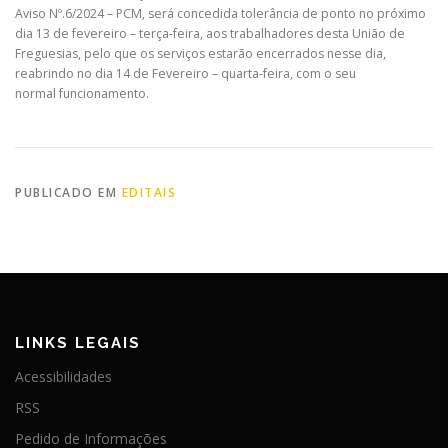
Aviso Nº.6/2024 – PCM, será concedida tolerância de ponto no próximo
dia 13 de fevereiro – terça-feira, aos trabalhadores desta União de
Freguesias, pelo que os serviços estarão encerrados nesse dia,
reabrindo no dia 14 de Fevereiro – quarta-feira, com o seu
normal funcionamento.
PUBLICADO EM
EDITAIS
LINKS LEGAIS
Acessibilidades
RSS
Pedido de Informações