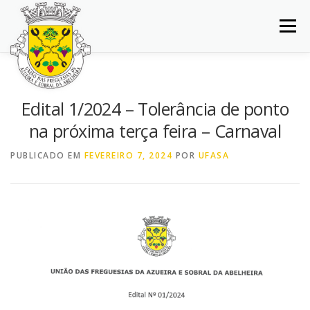
Saltar
para
Menu
conteúdo
INÍCIO
JUNTA DE FREGUESIA
DOCUMENTOS
Edital 1/2024 – Tolerância de ponto
na próxima terça feira – Carnaval
BALCÃO VIRTUAL
NOTÍCIAS
MAPA
PUBLICADO EM
FEVEREIRO 7, 2024
POR
UFASA
CONCURSOS
CONTACTOS