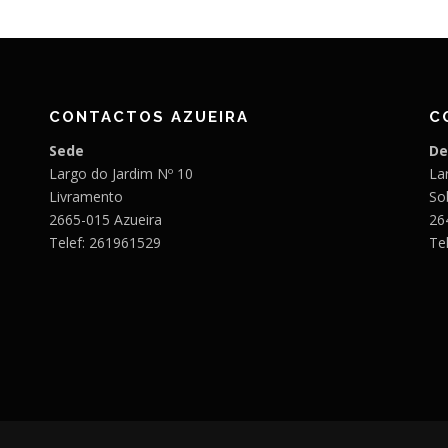
CONTACTOS AZUEIRA
C
Sede
De
Largo do Jardim Nº 10
Lar
Livramento
So
2665-015 Azueira
26
Telef: 261961529
Te