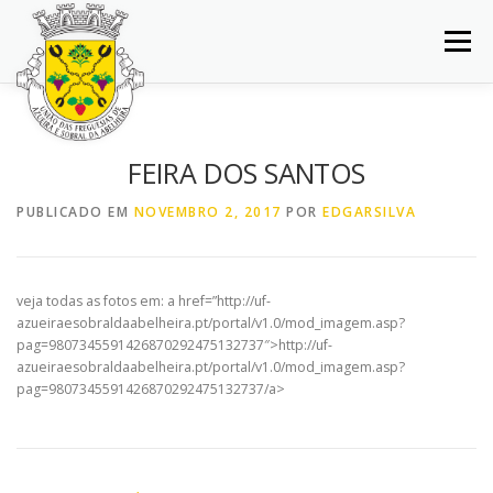
Saltar
para
Menu
conteúdo
INÍCIO
JUNTA DE FREGUESIA
DOCUMENTOS
FEIRA DOS SANTOS
BALCÃO VIRTUAL
NOTÍCIAS
MAPA
PUBLICADO EM
NOVEMBRO 2, 2017
POR
EDGARSILVA
CONCURSOS
CONTACTOS
veja todas as fotos em: a href=”http://uf-
azueiraesobraldaabelheira.pt/portal/v1.0/mod_imagem.asp?
pag=9807345591426870292475132737″>http://uf-
azueiraesobraldaabelheira.pt/portal/v1.0/mod_imagem.asp?
pag=9807345591426870292475132737/a>