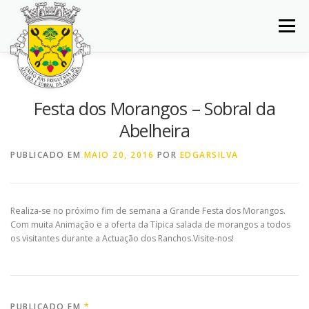
Saltar
para
Menu
conteúdo
INÍCIO
JUNTA DE FREGUESIA
DOCUMENTOS
Festa dos Morangos – Sobral da
Abelheira
BALCÃO VIRTUAL
NOTÍCIAS
MAPA
PUBLICADO EM
MAIO 20, 2016
POR
EDGARSILVA
CONCURSOS
CONTACTOS
Realiza-se no próximo fim de semana a Grande Festa dos Morangos.
Com muita Animação e a oferta da Típica salada de morangos a todos
os visitantes durante a Actuação dos Ranchos.Visite-nos!
PUBLICADO EM
*