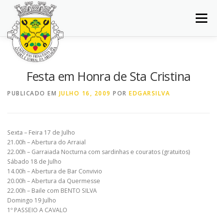
Saltar
para
Menu
conteúdo
INÍCIO
JUNTA DE FREGUESIA
DOCUMENTOS
Festa em Honra de Sta Cristina
BALCÃO VIRTUAL
NOTÍCIAS
MAPA
PUBLICADO EM
JULHO 16, 2009
POR
EDGARSILVA
CONCURSOS
CONTACTOS
Sexta – Feira 17 de Julho
21.00h – Abertura do Arraial
22.00h – Garraiada Nocturna com sardinhas e couratos (gratuitos)
Sábado 18 de Julho
14.00h – Abertura de Bar Convivio
20.00h – Abertura da Quermesse
22.00h – Baile com BENTO SILVA
Domingo 19 Julho
1º PASSEIO A CAVALO