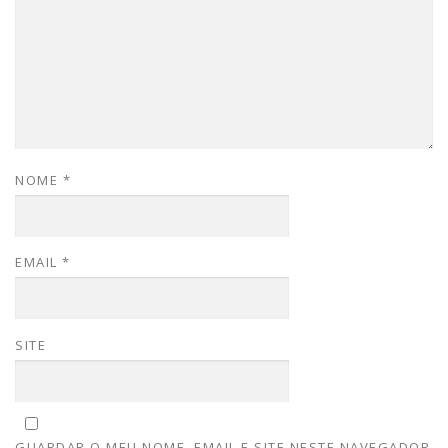
NOME
*
EMAIL
*
SITE
GUARDAR O MEU NOME, EMAIL E SITE NESTE NAVEGADOR