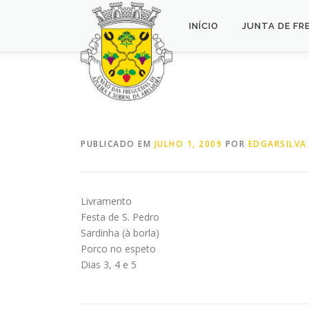
Saltar
para
INÍCIO
JUNTA DE FR
conteúdo
PUBLICADO EM
JULHO 1, 2009
POR
EDGARSILVA
Livramento
Festa de S. Pedro
Sardinha (à borla)
Porco no espeto
Dias 3, 4 e 5