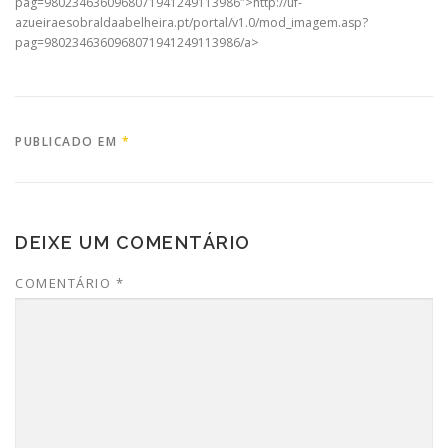
pag=9802346360968071941249113986″>http://uf-
azueiraesobraldaabelheira.pt/portal/v1.0/mod_imagem.asp?
pag=9802346360968071941249113986/a>
PUBLICADO EM
*
DEIXE UM COMENTÁRIO
COMENTÁRIO
*