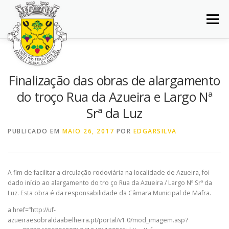
Saltar
para
Menu
conteúdo
INÍCIO
JUNTA DE FREGUESIA
DOCUMENTOS
Finalização das obras de alargamento
do troço Rua da Azueira e Largo Nª
BALCÃO VIRTUAL
NOTÍCIAS
MAPA
Srª da Luz
PUBLICADO EM
MAIO 26, 2017
POR
EDGARSILVA
CONCURSOS
CONTACTOS
A fim de facilitar a circulação rodoviária na localidade de Azueira, foi
dado início ao alargamento do tro ço Rua da Azueira / Largo Nª Srª da
Luz. Esta obra é da responsabilidade da Câmara Municipal de Mafra.
a href=”http://uf-
azueiraesobraldaabelheira.pt/portal/v1.0/mod_imagem.asp?