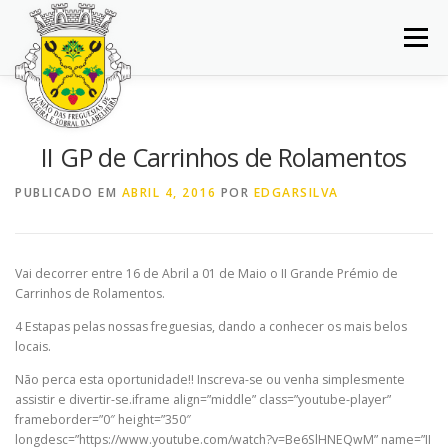
Saltar
para
Menu
conteúdo
INÍCIO
JUNTA DE FREGUESIA
DOCUMENTOS
II GP de Carrinhos de Rolamentos
BALCÃO VIRTUAL
NOTÍCIAS
MAPA
PUBLICADO EM
ABRIL 4, 2016
POR
EDGARSILVA
CONCURSOS
CONTACTOS
Vai decorrer entre 16 de Abril a 01 de Maio o II Grande Prémio de
Carrinhos de Rolamentos.
4 Estapas pelas nossas freguesias, dando a conhecer os mais belos
locais.
Não perca esta oportunidade!! Inscreva-se ou venha simplesmente
assistir e divertir-se.iframe align=”middle” class=”youtube-player”
frameborder=”0″ height=”350″
longdesc=”https://www.youtube.com/watch?v=Be6SlHNEQwM” name=”II