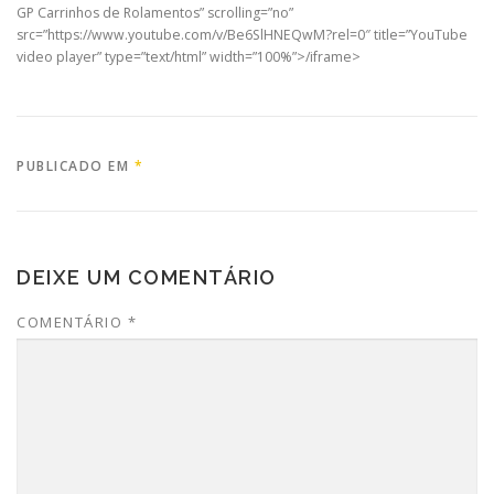
GP Carrinhos de Rolamentos” scrolling=”no”
src=”https://www.youtube.com/v/Be6SlHNEQwM?rel=0″ title=”YouTube
video player” type=”text/html” width=”100%”>/iframe>
PUBLICADO EM
*
DEIXE UM COMENTÁRIO
COMENTÁRIO
*