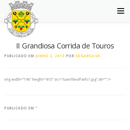
Saltar
para
Menu
conteúdo
INÍCIO
JUNTA DE FREGUESIA
DOCUMENTOS
II Grandiosa Corrida de Touros
BALCÃO VIRTUAL
NOTÍCIAS
MAPA
PUBLICADO EM
JUNHO 2, 2013
POR
EDGARSILVA
CONCURSOS
CONTACTOS
img width=”196″ height=”410″ src=”/userfiles/Panfc1.jpg” alt=”” />
PUBLICADO EM
*