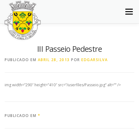
Saltar
para
Menu
conteúdo
INÍCIO
JUNTA DE FREGUESIA
DOCUMENTOS
III Passeio Pedestre
BALCÃO VIRTUAL
NOTÍCIAS
MAPA
PUBLICADO EM
ABRIL 28, 2013
POR
EDGARSILVA
CONCURSOS
CONTACTOS
img width=”290″ height=”410″ src=”/userfiles/Passeio.jpg” alt=”” />
PUBLICADO EM
*