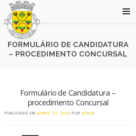
Saltar
para
Menu
conteúdo
INÍCIO
JUNTA DE FREGUESIA
DOCUMENTOS
FORMULÁRIO DE CANDIDATURA
– PROCEDIMENTO CONCURSAL
BALCÃO VIRTUAL
NOTÍCIAS
MAPA
CONCURSOS
CONTACTOS
Formulário de Candidatura –
procedimento Concursal
PUBLICADO EM
JUNHO 27, 2023
POR
UFASA