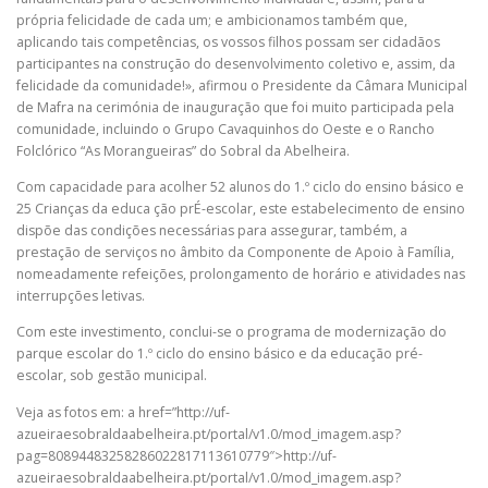
própria felicidade de cada um; e ambicionamos também que,
aplicando tais competências, os vossos filhos possam ser cidadãos
participantes na construção do desenvolvimento coletivo e, assim, da
felicidade da comunidade!», afirmou o Presidente da Câmara Municipal
de Mafra na cerimónia de inauguração que foi muito participada pela
comunidade, incluindo o Grupo Cavaquinhos do Oeste e o Rancho
Folclórico “As Morangueiras” do Sobral da Abelheira.
Com capacidade para acolher 52 alunos do 1.º ciclo do ensino básico e
25 Crianças da educa ção prÉ-escolar, este estabelecimento de ensino
dispõe das condições necessárias para assegurar, também, a
prestação de serviços no âmbito da Componente de Apoio à Família,
nomeadamente refeições, prolongamento de horário e atividades nas
interrupções letivas.
Com este investimento, conclui-se o programa de modernização do
parque escolar do 1.º ciclo do ensino básico e da educação pré-
escolar, sob gestão municipal.
Veja as fotos em: a href=”http://uf-
azueiraesobraldaabelheira.pt/portal/v1.0/mod_imagem.asp?
pag=80894483258286022817113610779″>http://uf-
azueiraesobraldaabelheira.pt/portal/v1.0/mod_imagem.asp?