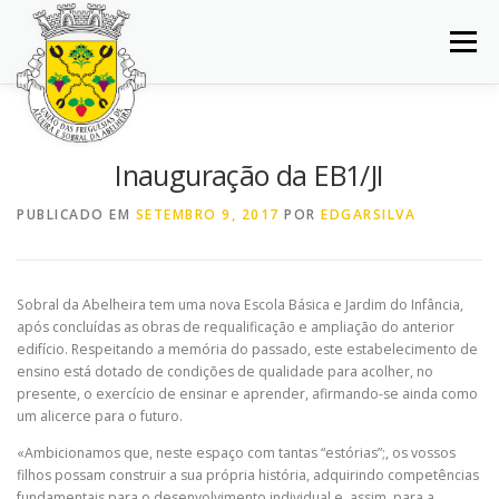
Saltar
para
Menu
conteúdo
INÍCIO
JUNTA DE FREGUESIA
DOCUMENTOS
Inauguração da EB1/JI
BALCÃO VIRTUAL
NOTÍCIAS
MAPA
PUBLICADO EM
SETEMBRO 9, 2017
POR
EDGARSILVA
CONCURSOS
CONTACTOS
Sobral da Abelheira tem uma nova Escola Básica e Jardim do Infância,
após concluídas as obras de requalificação e ampliação do anterior
edifício. Respeitando a memória do passado, este estabelecimento de
ensino está dotado de condições de qualidade para acolher, no
presente, o exercício de ensinar e aprender, afirmando-se ainda como
um alicerce para o futuro.
«Ambicionamos que, neste espaço com tantas “estórias”;, os vossos
filhos possam construir a sua própria história, adquirindo competências
fundamentais para o desenvolvimento individual e, assim, para a