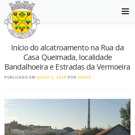
Saltar
para
Menu
conteúdo
INÍCIO
JUNTA DE FREGUESIA
DOCUMENTOS
Início do alcatroamento na Rua da
Casa Queimada, localidade
BALCÃO VIRTUAL
NOTÍCIAS
MAPA
Bandalhoeira e Estradas da Vermoeira
PUBLICADO EM
JULHO 2, 2020
POR
UFASA
CONCURSOS
CONTACTOS