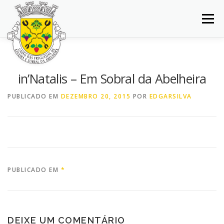
Saltar
para
Menu
conteúdo
INÍCIO
JUNTA DE FREGUESIA
DOCUMENTOS
in’Natalis – Em Sobral da Abelheira
BALCÃO VIRTUAL
NOTÍCIAS
MAPA
PUBLICADO EM
DEZEMBRO 20, 2015
POR
EDGARSILVA
CONCURSOS
CONTACTOS
PUBLICADO EM
*
DEIXE UM COMENTÁRIO