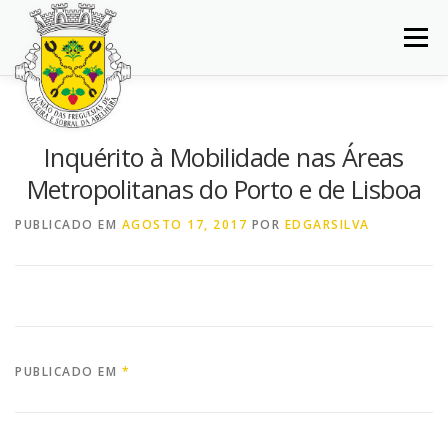
Saltar
para
Menu
conteúdo
INÍCIO
JUNTA DE FREGUESIA
DOCUMENTOS
Inquérito à Mobilidade nas Áreas
Metropolitanas do Porto e de Lisboa
BALCÃO VIRTUAL
NOTÍCIAS
MAPA
PUBLICADO EM
AGOSTO 17, 2017
POR
EDGARSILVA
CONCURSOS
CONTACTOS
PUBLICADO EM
*