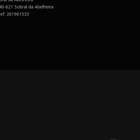
40-621 Sobral da Abelheira
lef: 261961533