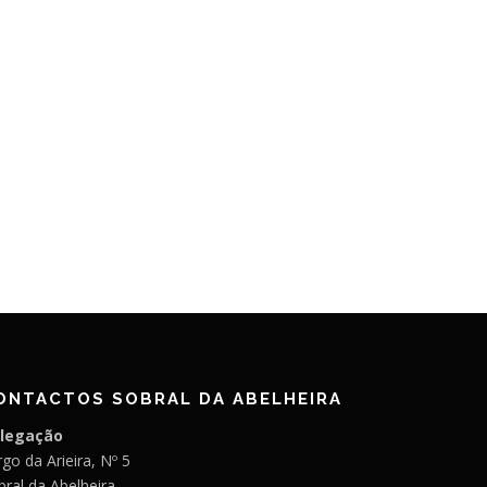
ONTACTOS SOBRAL DA ABELHEIRA
legação
go da Arieira, Nº 5
bral da Abelheira