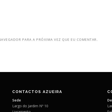
 NAVEGADOR PARA A PRÓXIMA VEZ QUE EU COMENTAR.
CONTACTOS AZUEIRA
C
Sede
De
Largo do Jardim Nº 10
Lar
Livramento
So