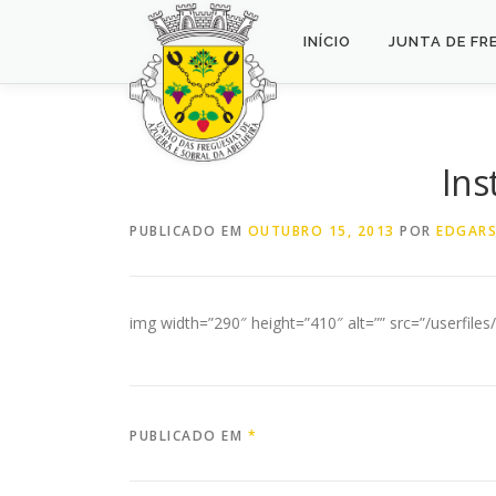
Saltar
para
INÍCIO
JUNTA DE FR
conteúdo
Ins
PUBLICADO EM
OUTUBRO 15, 2013
POR
EDGARS
img width=”290″ height=”410″ alt=”” src=”/userfiles/E
PUBLICADO EM
*