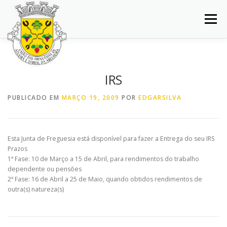
Saltar
para
Menu
conteúdo
INÍCIO
JUNTA DE FREGUESIA
DOCUMENTOS
IRS
BALCÃO VIRTUAL
NOTÍCIAS
MAPA
PUBLICADO EM
MARÇO 19, 2009
POR
EDGARSILVA
CONCURSOS
CONTACTOS
Esta Junta de Freguesia está disponível para fazer a Entrega do seu IRS
Prazos
1ª Fase: 10 de Março a 15 de Abril, para rendimentos do trabalho
dependente ou pensões
2ª Fase: 16 de Abril a 25 de Maio, quando obtidos rendimentos de
outra(s) natureza(s)