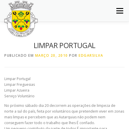
Saltar
para
Menu
conteúdo
INÍCIO
JUNTA DE FREGUESIA
DOCUMENTOS
LIMPAR PORTUGAL
BALCÃO VIRTUAL
NOTÍCIAS
MAPA
PUBLICADO EM
MARÇO 20, 2010
POR
EDGARSILVA
CONCURSOS
CONTACTOS
Limpar Portugal
Limpar Freguesias
Limpar Azueira
Serviço Voluntário
No próximo sábado dia 20 decorrem as operações de limpeza de
norte a sul do país, feita por voluntários que pretendem viver em zonas
mais limpas e percebem que as Autarquias não podem nem
conseguem fazer todo o trabalho que lhes É confiado.
Um pequeno contributo da parte de todos É importante para