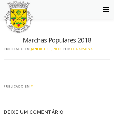
Saltar
para
Menu
conteúdo
INÍCIO
JUNTA DE FREGUESIA
DOCUMENTOS
Marchas Populares 2018
BALCÃO VIRTUAL
NOTÍCIAS
MAPA
PUBLICADO EM
JANEIRO 30, 2018
POR
EDGARSILVA
CONCURSOS
CONTACTOS
PUBLICADO EM
*
DEIXE UM COMENTÁRIO