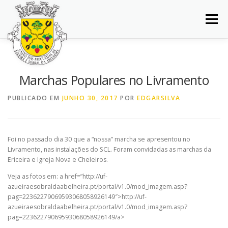
Saltar
para
Menu
conteúdo
INÍCIO
JUNTA DE FREGUESIA
DOCUMENTOS
Marchas Populares no Livramento
BALCÃO VIRTUAL
NOTÍCIAS
MAPA
PUBLICADO EM
JUNHO 30, 2017
POR
EDGARSILVA
CONCURSOS
CONTACTOS
Foi no passado dia 30 que a “nossa” marcha se apresentou no
Livramento, nas instalações do SCL. Foram convidadas as marchas da
Ericeira e Igreja Nova e Cheleiros.
Veja as fotos em: a href=”http://uf-
azueiraesobraldaabelheira.pt/portal/v1.0/mod_imagem.asp?
pag=22362279069593068058926149″>http://uf-
azueiraesobraldaabelheira.pt/portal/v1.0/mod_imagem.asp?
pag=22362279069593068058926149/a>