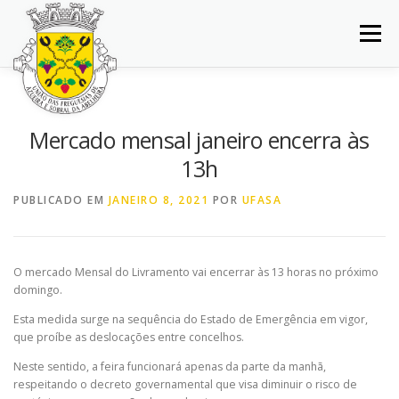
Saltar
para
Menu
conteúdo
INÍCIO
JUNTA DE FREGUESIA
DOCUMENTOS
Mercado mensal janeiro encerra às
13h
BALCÃO VIRTUAL
NOTÍCIAS
MAPA
PUBLICADO EM
JANEIRO 8, 2021
POR
UFASA
CONCURSOS
CONTACTOS
O mercado Mensal do Livramento vai encerrar às 13 horas no próximo
domingo.
Esta medida surge na sequência do Estado de Emergência em vigor,
que proíbe as deslocações entre concelhos.
Neste sentido, a feira funcionará apenas da parte da manhã,
respeitando o decreto governamental que visa diminuir o risco de