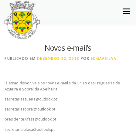
Saltar
para
Menu
conteúdo
INÍCIO
JUNTA DE FREGUESIA
DOCUMENTOS
Novos e-mail’s
BALCÃO VIRTUAL
NOTÍCIAS
MAPA
PUBLICADO EM
DEZEMBRO 12, 2013
POR
EDGARSILVA
CONCURSOS
CONTACTOS
Já estão disponiveis os novos e-mail’s da União das Freguesias de
Azueira e Sobral da Abelheira.
secretariaazueira@outlook.pt
secretariasobral@outlook.pt
presidente.ufasa@outlook.pt
secretario.ufasa@outlook.pt