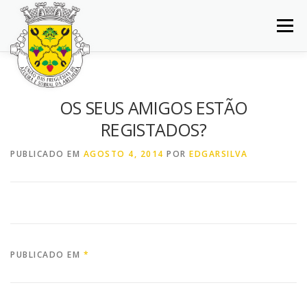
Saltar
para
Menu
conteúdo
INÍCIO
JUNTA DE FREGUESIA
DOCUMENTOS
OS SEUS AMIGOS ESTÃO
REGISTADOS?
BALCÃO VIRTUAL
NOTÍCIAS
MAPA
PUBLICADO EM
AGOSTO 4, 2014
POR
EDGARSILVA
CONCURSOS
CONTACTOS
PUBLICADO EM
*