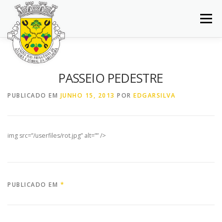
Saltar
para
Menu
conteúdo
INÍCIO
JUNTA DE FREGUESIA
DOCUMENTOS
PASSEIO PEDESTRE
BALCÃO VIRTUAL
NOTÍCIAS
MAPA
PUBLICADO EM
JUNHO 15, 2013
POR
EDGARSILVA
CONCURSOS
CONTACTOS
img src=”/userfiles/rot.jpg” alt=”” />
PUBLICADO EM
*