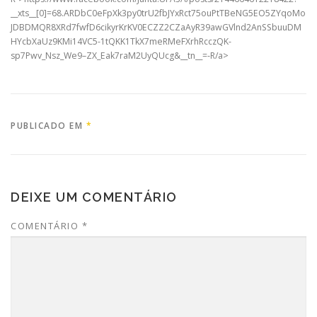
__xts__[0]=68.ARDbC0eFpXk3py0trU2fbJYxRct75ouPtTBeNG5EO5ZYqoMo
JDBDMQR8XRd7fwfD6cikyrKrKV0ECZZ2CZaAyR39awGVlnd2AnSSbuuDM
HYcbXaUz9KMi14VC5-1tQKK1TkX7meRMeFXrhRcczQK-
sp7Pwv_Nsz_We9–ZX_Eak7raM2UyQUcg&__tn__=-R/a>
PUBLICADO EM
*
DEIXE UM COMENTÁRIO
COMENTÁRIO
*