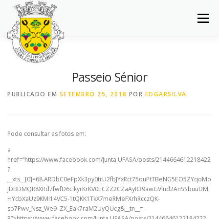
Saltar
para
Menu
conteúdo
INÍCIO
JUNTA DE FREGUESIA
DOCUMENTOS
Passeio Sénior
BALCÃO VIRTUAL
NOTÍCIAS
MAPA
PUBLICADO EM
SETEMBRO 25, 2018
POR
EDGARSILVA
CONCURSOS
CONTACTOS
Pode consultar as fotos em:
a
href=”https://www.facebook.com/Junta.UFASA/posts/2144664612218422
?
__xts__[0]=68.ARDbC0eFpXk3py0trU2fbJYxRct75ouPtTBeNG5EO5ZYqoMo
JDBDMQR8XRd7fwfD6cikyrKrKV0ECZZ2CZaAyR39awGVlnd2AnSSbuuDM
HYcbXaUz9KMi14VC5-1tQKK1TkX7meRMeFXrhRcczQK-
sp7Pwv_Nsz_We9–ZX_Eak7raM2UyQUcg&__tn__=-
R”>https://www.facebook.com/Junta.UFASA/posts/2144664612218422?