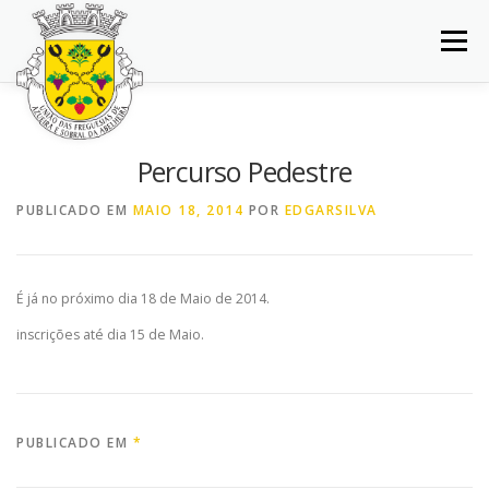
Saltar
para
Menu
conteúdo
INÍCIO
JUNTA DE FREGUESIA
DOCUMENTOS
Percurso Pedestre
BALCÃO VIRTUAL
NOTÍCIAS
MAPA
PUBLICADO EM
MAIO 18, 2014
POR
EDGARSILVA
CONCURSOS
CONTACTOS
É já no próximo dia 18 de Maio de 2014.
inscrições até dia 15 de Maio.
PUBLICADO EM
*