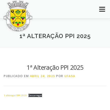
Saltar
para
Menu
conteúdo
INÍCIO
JUNTA DE FREGUESIA
DOCUMENTOS
1ª ALTERAÇÃO PPI 2025
BALCÃO VIRTUAL
NOTÍCIAS
MAPA
CONCURSOS
CONTACTOS
1ª Alteração PPI 2025
PUBLICADO EM
ABRIL 24, 2025
POR
UFASA
1 alteraçao PPI 2025
Descarregar