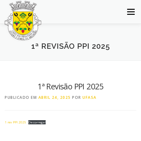
Saltar
para
Menu
conteúdo
INÍCIO
JUNTA DE FREGUESIA
DOCUMENTOS
1ª REVISÃO PPI 2025
BALCÃO VIRTUAL
NOTÍCIAS
MAPA
CONCURSOS
CONTACTOS
1ª Revisão PPI 2025
PUBLICADO EM
ABRIL 24, 2025
POR
UFASA
1 rev PPI 2025
Descarregar